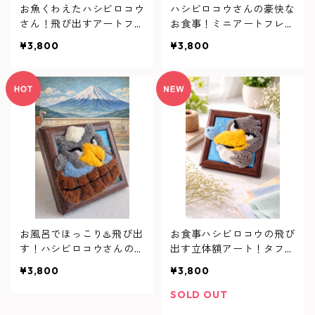
お魚くわえたハシビロコウ
ハシビロコウさんの豪快な
さん！飛び出すアートフレ
お食事！ミニアートフレー
ーム
ム
¥3,800
¥3,800
お風呂でほっこり♨️飛び出
お食事ハシビロコウの飛び
す！ハシビロコウさんのミ
出す立体額アート！タフテ
ニラグ！
ィングで作る、モフモフ癒
¥3,800
¥3,800
しのインテリア
SOLD OUT