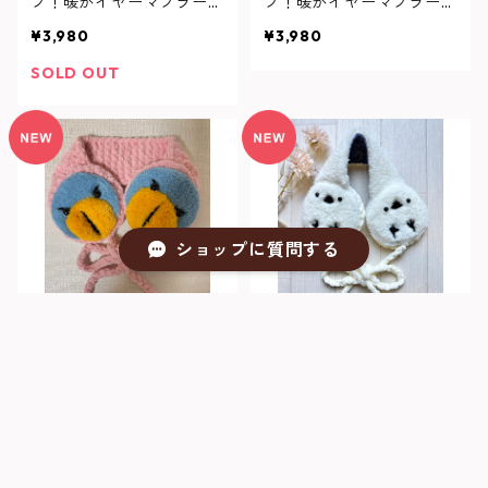
フ！暖かイヤーマフラー
フ！暖かイヤーマフラー
（茶）
（白）
¥3,980
¥3,980
SOLD OUT
ショップに質問する
ハシビロコウさんのモフモ
シマエナガさんのお耳ぽか
フ！暖かイヤーマフラー
ぽかマフ（子供用）
キーワードから探す
（ピンク）
¥3,980
¥3,500