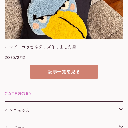
ハシビロコウさんグッズ作りました🤗
2025/2/12
記事一覧を見る
CATEGORY
インコちゃん
オカメインコ
ネコちゃん