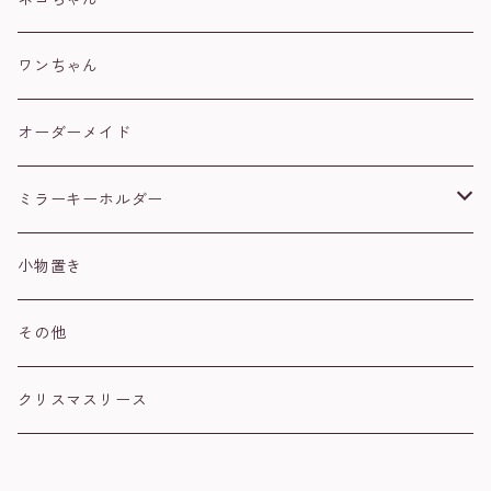
コザクラインコ
白
ワンちゃん
セキセイインコ
黒
オーダーメイド
文鳥
ハチワレ
ミラーキーホルダー
ウロコインコ
茶トラ
肉球
小物置き
シマエナガ
シルバー
ハート
その他
スズメ
オカメインコ
クリスマスリース
ハシビロコウ
コザクラインコ