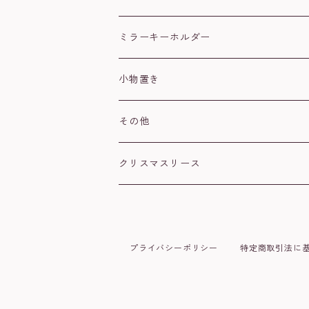
文鳥
ハチワレ
ミラーキーホルダー
ウロコインコ
茶トラ
肉球
小物置き
シマエナガ
シルバー
ハート
その他
スズメ
オカメインコ
クリスマスリース
ハシビロコウ
コザクラインコ
オウム
シマエナガ
プライバシーポリシー
特定商取引法に
シロハラインコ
ネコ