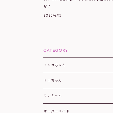
ぜ？
2025/4/15
CATEGORY
インコちゃん
オカメインコ
ネコちゃん
コザクラインコ
白
ワンちゃん
セキセイインコ
黒
オーダーメイド