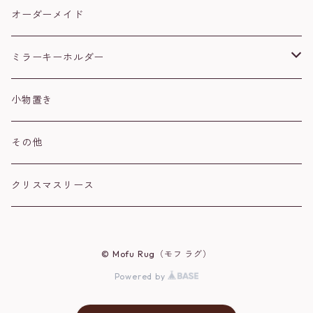
セキセイインコ
黒
オーダーメイド
文鳥
ハチワレ
ミラーキーホルダー
ウロコインコ
茶トラ
肉球
小物置き
シマエナガ
シルバー
ハート
その他
スズメ
オカメインコ
クリスマスリース
ハシビロコウ
コザクラインコ
© Mofu Rug（モフ ラグ）
オウム
シマエナガ
Powered by
シロハラインコ
ネコ