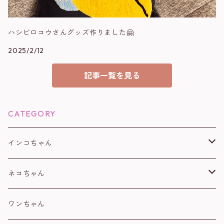
ハシビロコウさんグッズ作りました🤗
2025/2/12
記事一覧を見る
CATEGORY
インコちゃん
オカメインコ
ネコちゃん
コザクラインコ
白
ワンちゃん