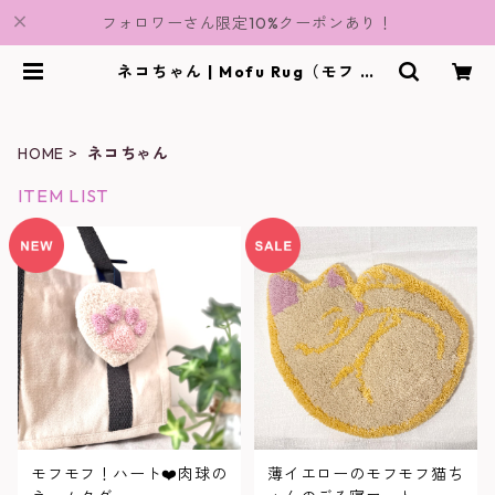
フォロワーさん限定10%クーポンあり！
ネコちゃん | Mofu Rug（モフ ラ
グ）
HOME
ネコちゃん
ITEM LIST
モフモフ！ハート❤️肉球の
薄イエローのモフモフ猫ち