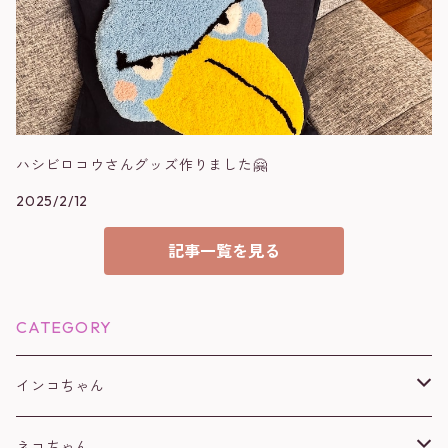
ハシビロコウさんグッズ作りました🤗
2025/2/12
記事一覧を見る
CATEGORY
インコちゃん
オカメインコ
ネコちゃん