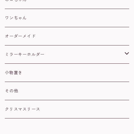
コザクラインコ
白
ワンちゃん
セキセイインコ
黒
オーダーメイド
文鳥
ハチワレ
ミラーキーホルダー
ウロコインコ
茶トラ
肉球
小物置き
シマエナガ
シルバー
ハート
その他
スズメ
オカメインコ
クリスマスリース
ハシビロコウ
コザクラインコ