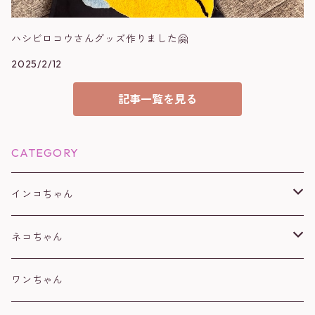
ハシビロコウさんグッズ作りました🤗
2025/2/12
記事一覧を見る
CATEGORY
インコちゃん
オカメインコ
ネコちゃん
コザクラインコ
白
ワンちゃん