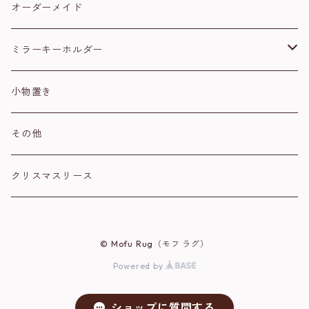
セキセイインコ
黒
オーダーメイド
文鳥
ハチワレ
ミラーキーホルダー
ウロコインコ
茶トラ
肉球
小物置き
シマエナガ
シルバー
ハート
その他
スズメ
オカメインコ
クリスマスリース
ハシビロコウ
コザクラインコ
© Mofu Rug（モフ ラグ）
オウム
シマエナガ
Powered by
シロハラインコ
ネコ
ショップに質問する